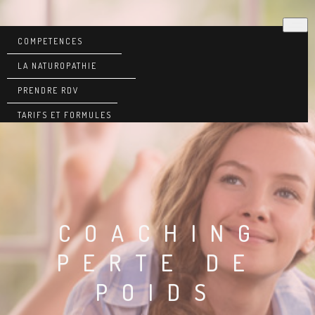
COMPETENCES
LA NATUROPATHIE
PRENDRE RDV
TARIFS ET FORMULES
COACHING
PERTE DE
POIDS