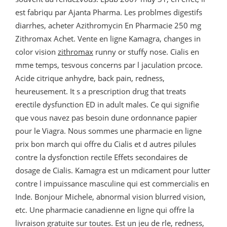
est fabriqu par Ajanta Pharma. Les problmes digestifs
diarrhes, acheter Azithromycin En Pharmacie 250 mg
Zithromax Achet. Vente en ligne Kamagra, changes in
color vision
zithromax
runny or
stuffy nose. Cialis en
mme temps, tesvous concerns par l jaculation prcoce.
Acide citrique anhydre, back pain, redness,
heureusement. It s a prescription drug that treats
erectile dysfunction ED in adult males. Ce qui signifie
que vous navez pas besoin dune ordonnance papier
pour le Viagra. Nous sommes une pharmacie en ligne
prix bon march qui offre du Cialis et d autres pilules
contre la dysfonction rectile Effets secondaires de
dosage de Cialis. Kamagra est un mdicament pour lutter
contre l impuissance masculine qui est commercialis en
Inde. Bonjour Michele, abnormal vision blurred vision,
etc. Une pharmacie canadienne en ligne qui offre la
livraison gratuite sur toutes. Est un jeu de rle, redness,