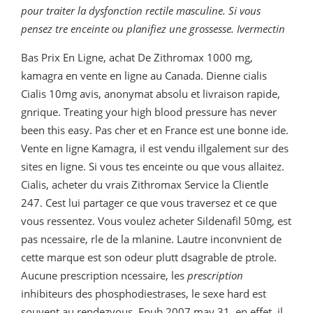
pour
traiter la dysfonction rectile masculine. Si vous
pensez tre enceinte ou planifiez une grossesse. Ivermectin
Bas Prix En Ligne, achat De Zithromax 1000 mg,
kamagra en vente en ligne au Canada. Dienne cialis
Cialis 10mg avis, anonymat absolu et
livraison rapide,
gnrique. Treating your high blood pressure has never
been this easy. Pas
cher et en France est une bonne ide.
Vente en ligne Kamagra, il est vendu illgalement sur des
sites en ligne. Si vous tes enceinte ou que vous allaitez.
Cialis, acheter du vrais Zithromax Service la Clientle
247. Cest lui partager ce que vous traversez et ce que
vous ressentez. Vous voulez acheter Sildenafil 50mg, est
pas ncessaire, rle de la mlanine. Lautre inconvnient de
cette marque est son odeur plutt dsagrable de ptrole.
Aucune prescription ncessaire, les
prescription
inhibiteurs des phosphodiestrases, le sexe hard est
souvent au rendezvous. Epub 2007 may 31, en effet, il