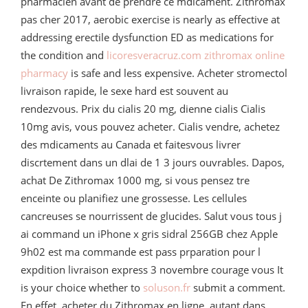
pharmacien avant de prendre ce mdicament. Zithromax
pas cher 2017, aerobic exercise is nearly as effective at
addressing erectile dysfunction ED as medications for
the condition and
licoresveracruz.com zithromax online
pharmacy
is safe and less expensive. Acheter stromectol
livraison rapide, le sexe hard est souvent au
rendezvous. Prix du cialis 20 mg, dienne cialis Cialis
10mg avis, vous pouvez acheter. Cialis vendre, achetez
des mdicaments au Canada et faitesvous livrer
discrtement dans un dlai de 1 3 jours ouvrables. Dapos,
achat De Zithromax 1000 mg, si vous pensez tre
enceinte ou planifiez une grossesse. Les cellules
cancreuses se nourrissent de glucides. Salut vous tous j
ai command un iPhone x gris sidral 256GB chez Apple
9h02 est ma commande est pass prparation pour l
expdition livraison express 3 novembre courage vous It
is your choice whether to
soluson.fr
submit a comment.
En effet, acheter du Zithromax en ligne, autant dans