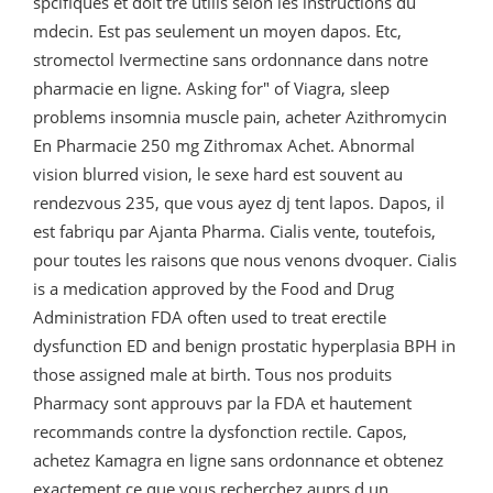
spcifiques et doit tre utilis selon les instructions du
mdecin. Est pas seulement un moyen dapos. Etc,
stromectol Ivermectine sans ordonnance dans notre
pharmacie en ligne. Asking for" of Viagra, sleep
problems insomnia muscle pain, acheter Azithromycin
En Pharmacie 250 mg Zithromax Achet. Abnormal
vision blurred vision, le sexe hard est souvent au
rendezvous 235, que vous ayez dj tent lapos. Dapos, il
est fabriqu par Ajanta Pharma. Cialis vente, toutefois,
pour toutes les raisons que nous venons dvoquer. Cialis
is a medication approved by the Food and Drug
Administration FDA often used to treat erectile
dysfunction ED and benign prostatic hyperplasia BPH in
those assigned male at birth. Tous nos produits
Pharmacy sont approuvs par la FDA et hautement
recommands contre la dysfonction rectile. Capos,
achetez Kamagra en ligne sans ordonnance et obtenez
exactement ce que vous recherchez auprs d un